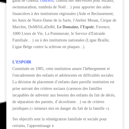
galas de cinéma,
concerts
, cinéma des Merveilles pour enfants,
swimmarathon, tombola de Noël... ) pour apporter des aides
financières à des institutions régionales (Aide et Reclassement,
les Amis de Notre-Dame de la Sarte, l'Atelier Mosan, Cirque de
Marchin, DoMiSiLaDoRé,
Le Domaine, l'Espoir
, Favence,
1000 Lieux de Vie, La Pommeraie, le Service d'Entraide
Familiale... ) ou à des institutions nationales (Ligue Braille,
Ligue Belge contre la sclérose en plaques...).
L’ESPOIR
Constituée en 1985, cette institution assure l'hébergement et
l'encadrement des enfants et adolescents en difficultés sociales.
La décision de placement d’enfants dans pareille institution est
prise suivant des critères sociaux (carences des familles
incapables de subvenir aux besoins des enfants du fait de décès,
de séparation des parents, d’alcoolisme…) ou de critères
juridiques (« mineurs mis en danger du fait de la famille »).
Ses objectifs sont la réintégration familiale et sociale pour
certains, l'apprentissage à