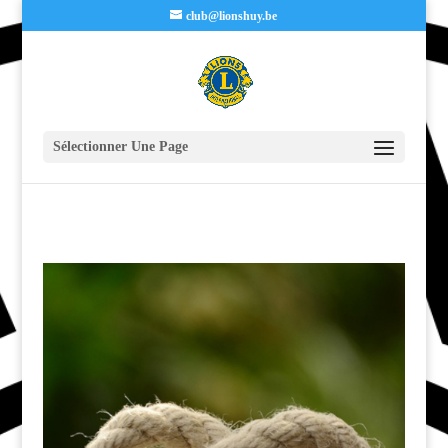
club@lionshuy.be
Sélectionner Une Page