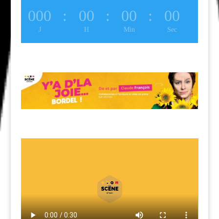
000
:
00
:
00
:
00
J
H
Min
Sec