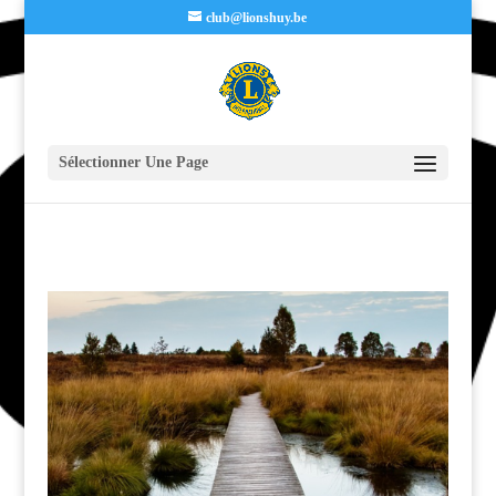
club@lionshuy.be
Sélectionner Une Page